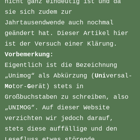
nicht ganz eindeutig ist und da
sie sich zudem zur
Jahrtausendwende auch nochmal
geändert hat. Dieser Artikel hier
ist der Versuch einer Klärung.
Vorbemerkung:
Eigentlich ist die Bezeichnung
„Unimog“ als Abkürzung (
Uni
versal-
Mo
tor-
G
erät) stets in
Großbuchstaben zu schreiben, also
„UNIMOG“. Auf dieser Website
verzichten wir jedoch darauf,
stets diese auffällige und den
Lesefluss etwas störende