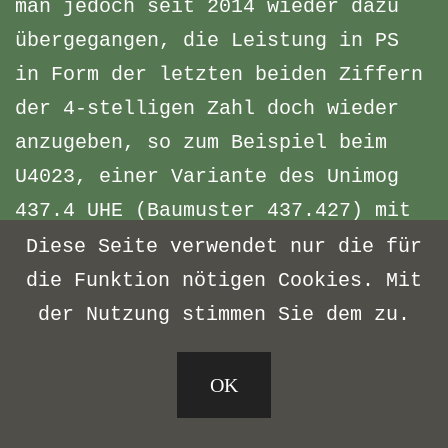
man jedoch seit 2014 wieder dazu
übergegangen, die Leistung in PS
in Form der letzten beiden Ziffern
der 4-stelligen Zahl doch wieder
anzugeben, so zum Beispiel beim
U4023, einer Variante des Unimog
437.4 UHE (Baumuster 437.427) mit
230 PS statt den 218 PS des
Diese Seite verwendet nur die für
Vorgängers U4000. Die beiden
die Funktion nötigen Cookies. Mit
letzten Ziffern geben also einen
der Nutzung stimmen Sie dem zu.
Zehntel der PS-Leistung wieder.
Mit diesen mehrfache Änderungen
OK
des ohnehin bereits mit Tücken