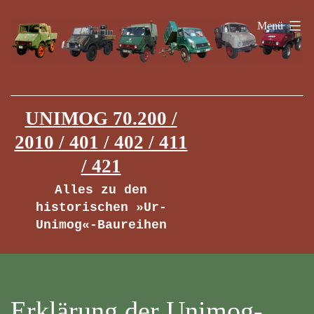
Zum
Menü
Inhalt
springen
UNIMOG 70.200 /
2010 / 401 / 402 / 411
/ 421
Alles zu den
historischen »Ur-
Unimog«-Baureihen
Erklärung der Unimog-